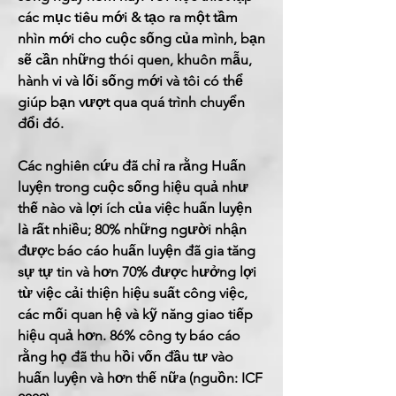
các mục tiêu mới & tạo ra một tầm
nhìn mới cho cuộc sống của mình, bạn
sẽ cần những thói quen, khuôn mẫu,
hành vi và lối sống mới và tôi có thể
giúp bạn vượt qua quá trình chuyển
đổi đó.
Các nghiên cứu đã chỉ ra rằng Huấn
luyện trong cuộc sống hiệu quả như
thế nào và
lợi ích của việc huấn luyện
là rất nhiều; 80% những người nhận
được báo cáo huấn luyện đã gia tăng
sự tự tin và hơn 70% được hưởng lợi
từ việc cải thiện hiệu suất công việc,
các mối quan hệ và kỹ năng giao tiếp
hiệu quả hơn. 86% công ty báo cáo
rằng họ đã thu hồi vốn đầu tư vào
huấn luyện và hơn thế nữa (nguồn: ICF