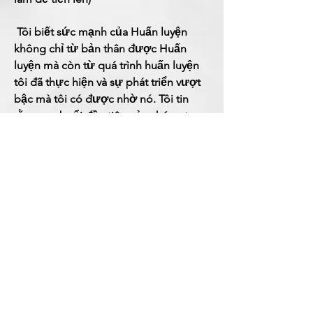
​
Tôi biết sức mạnh của Huấn luyện
không chỉ từ bản thân được Huấn
luyện mà còn từ quá trình huấn luyện
tôi đã thực hiện và sự phát triển vượt
bậc mà tôi có được nhờ nó. Tôi tin
rằng sau buổi đầu tiên của chúng ta
cùng nhau, bạn cũng sẽ như vậy.
Nhấp vào liên kết bên dưới và đặt một
cuộc gọi 15 phút miễn phí để thảo
luận về tình trạng của bạn và cho phép
xem Huấn luyện có thể làm gì cho bạn
...
Nhấp vào liên kết bên
dưới và cho phép bạn bắt đầu ...